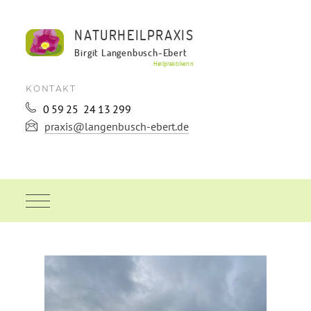
NATURHEILPRAXIS
Birgit Langenbusch-Ebert
Heilpraktikerin
KONTAKT
0
59
25
24
13
299
praxis@langenbusch-ebert.de
STARTSEITE
BLOG