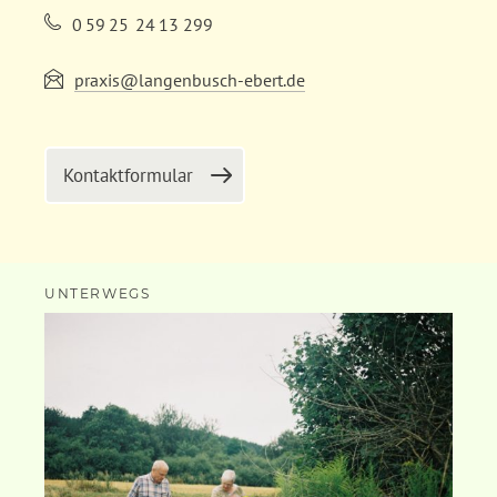
0
59
25
24
13
299
praxis@langenbusch-ebert.de
Kontaktformular
UNTERWEGS