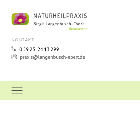
NATURHEILPRAXIS
Birgit Langenbusch-Ebert
Heilpraktikerin
KONTAKT
0
59
25
24
13
299
praxis@langenbusch-ebert.de
STARTSEITE
BLOG