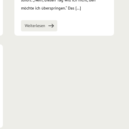
sofort: „Nein, diesen Tag will ich nicht, den
möchte ich überspringen.“ Das […]
Weiterlesen