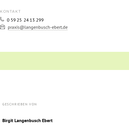
KONTAKT
0
59
25
24
13
299
praxis@langenbusch-ebert.de
GESCHRIEBEN VON
Birgit Langenbusch Ebert