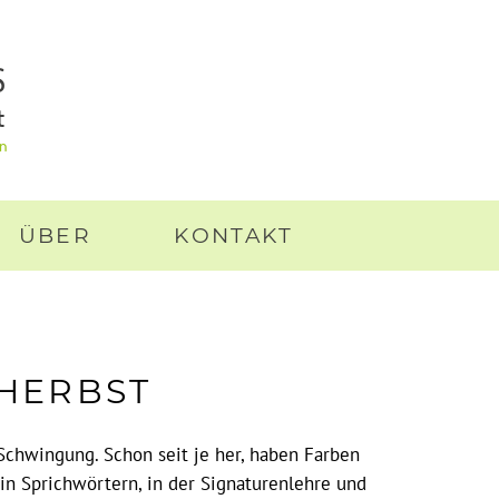
S
t
in
ÜBER
KONTAKT
 HERBST
 Schwingung. Schon seit je her, haben Farben
in Sprichwörtern, in der Signaturenlehre und